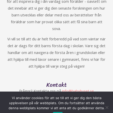
för att inspirera dig i din vardag som förälder - oavsett om
det innebär att vi ger dig den senaste forskningen om hur
barn utvecklas eller delar med oss av berättelser från
föräldrar som har provat olika sätt att få sina barn att
sova.
Vi vill se till att du är helt förberedd på vad som väntar när
det är dags för ditt barns första dag i skolan. Vare sig det
handlar om att navigera de första åren i grundskolan eller
att hjälpa till med läxor senare i gymnasiet, finns vi här för
att hjälpa till varje steg på vägen!
Kontakt
Frågor? Kontakta oss på
info@babyhuset.se
Vi använder cookies för att se till att vi ger dig den bästa
upplevelsen på vår webbplats. Om du fortsätter att använda
denna webbplats kommer vi att anta att du godkänner detta.
Copyright © 2026 babyhuset.se