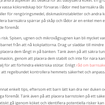
 andra aspekter att beakta för att babysäkra köket. En gru
a vassa köksredskap bör förvaras i lådor med barnsäkra lås 
ler för rengöringsmedel, diskmaskinstabletter och andra ke
tallera barnsäkra spärrar på skåp och lådor är en enkel men ef
de föremål.
 risk. Spisen, ugnen och mikrovågsugnen kan bli mycket varma
 barnet från att nå kokplattorna. Drag ur sladdar till mind
placera dem långt in på bänken. Tänk även på att säkra tunga
emaskin, genom att placera dem stabilt och inte för nära kan
lj för att förhindra elektriska stötar. Enligt
råd om barnsäke
kt att regelbundet kontrollera hemmets säkerhet och anpass
annat enkelt tips, eftersom ett barn lätt kan dra ner duken 
unga föremål. Tänk även på att placera barnstolen på ett säk
iskt gå igenom köket och identifiera potentiella risker kan