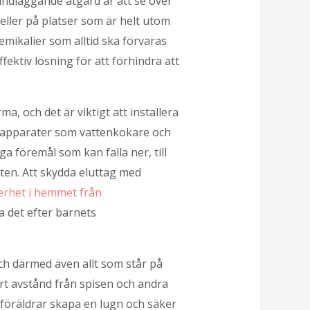
ndläggande åtgärd är att se över
eller på platser som är helt utom
mikalier som alltid ska förvaras
fektiv lösning för att förhindra att
, och det är viktigt att installera
re apparater som vattenkokare och
 föremål som kan falla ner, till
ten. Att skydda eluttag med
rhet i hemmet från
a det efter barnets
och därmed även allt som står på
ert avstånd från spisen och andra
 föräldrar skapa en lugn och säker