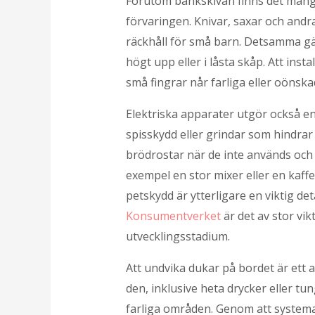
Förutom bänkskivan finns det många
förvaringen. Knivar, saxar och andr
räckhåll för små barn. Detsamma gäl
högt upp eller i låsta skåp. Att ins
små fingrar når farliga eller oönska
Elektriska apparater utgör också en
spisskydd eller grindar som hindrar
brödrostar när de inte används och 
exempel en stor mixer eller en kaff
petskydd är ytterligare en viktig deta
Konsumentverket
är det av stor vi
utvecklingsstadium.
Att undvika dukar på bordet är ett 
den, inklusive heta drycker eller t
farliga områden. Genom att systemat