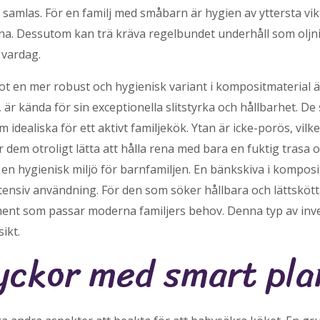
samlas. För en familj med småbarn är hygien av yttersta vik
orna. Dessutom kan trä kräva regelbundet underhåll som oljni
 vardag.
mot en mer robust och hygienisk variant i kompositmaterial ä
är kända för sin exceptionella slitstyrka och hållbarhet. De 
em idealiska för ett aktivt familjekök. Ytan är icke-porös, vilk
ör dem otroligt lätta att hålla rena med bara en fuktig trasa 
r en hygienisk miljö för barnfamiljen. En bänkskiva i komposit
tensiv användning. För den som söker hållbara och lättskötta
ment som passar moderna familjers behov. Denna typ av inves
ikt.
yckor med smart pla