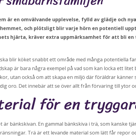
r småbarnsfamiljen
 är en omvälvande upplevelse, fylld av glädje och nya
hemmet, och plötsligt blir varje hörn en potentiell upp
ts hjärta, kräver extra uppmärksamhet för att bli en t
ska blir köket snabbt ett område med många potentiella faro
kap är bara några exempel på vad som kan locka ett litet b
kor, utan också om att skapa en miljö där föräldrar känner 
oro. Det innebär att se över allt från förvaring till ytor o
terial för en tryggar
et är bänkskivan. En gammal bänkskiva i trä, som kanske tjä
gränsningar. Trä är ett levande material som lätt får repor 