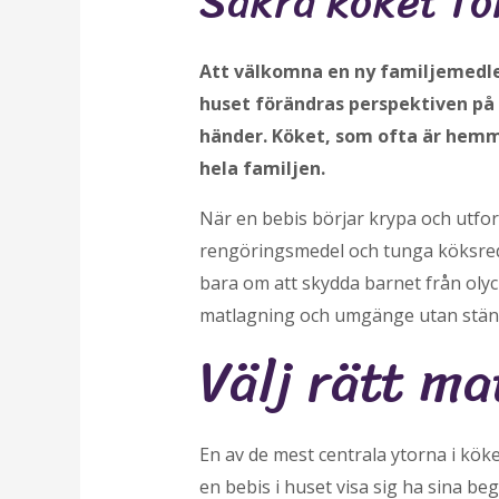
Säkra köket fö
Att välkomna en ny familjemedlem
huset förändras perspektiven på 
händer. Köket, som ofta är hemme
hela familjen.
När en bebis börjar krypa och utfor
rengöringsmedel och tunga köksreds
bara om att skydda barnet från olyc
matlagning och umgänge utan ständig 
Välj rätt ma
En av de mest centrala ytorna i kök
en bebis i huset visa sig ha sina be